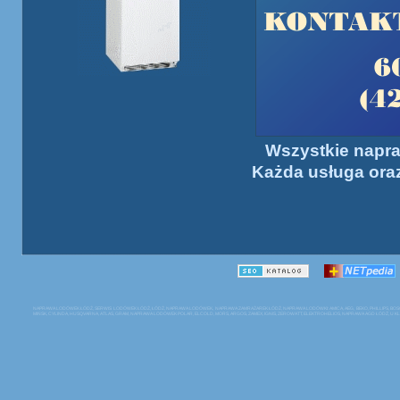
Wszystkie napr
Każda usługa oraz
NAPRAWA LODÓWEK ŁÓDŹ, SERWIS LODÓWEK ŁÓDŹ, ŁÓDŹ, NAPRAWA LODÓWEK, NAPRAWA ZAMRAŻAREK ŁÓDŹ, NAPRAWA LODÓWKI: AMICA, AEG, BEKO, PHILLIPS, BOSCH, MA
MIŃSK, CYLINDA, HUSQVARNA, ATLAS, GRAM, NAPRAWA LODÓWEK POLAR, ELCOLD, MORS, ARGOS, ZAMEX, IGNIS, ZEROWATT, ELEKTROHELIOS, NAPRAWA AGD ŁÓDŹ, U 